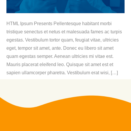
HTML Ipsum Presents Pellentesque habitant morbi
tristique senectus et netus et malesuada fames ac turpis
egestas. Vestibulum tortor quam, feugiat vitae, ultricies
eget, tempor sit amet, ante. Donec eu libero sit amet
quam egestas semper. Aenean ultricies mi vitae est.
Mauris placerat eleifend leo. Quisque sit amet est et
sapien ullamcorper pharetra. Vestibulum erat wisi, […]