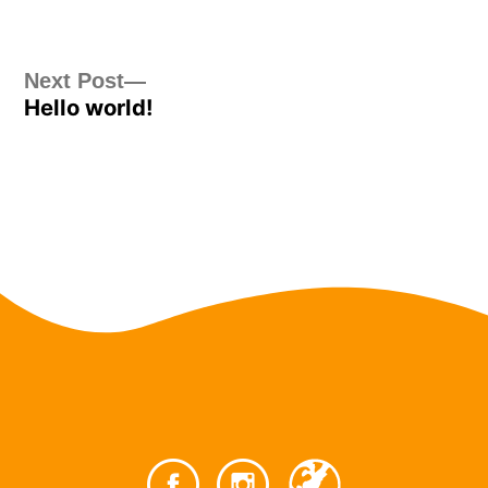
Post
Next
Next Post
Hello world!
post:
navigation