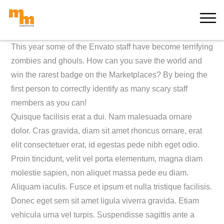
Skip
MORE
to
content
This year some of the Envato staff have become terrifying
zombies and ghouls. How can you save the world and
win the rarest badge on the Marketplaces? By being the
first person to correctly identify as many scary staff
members as you can!
Quisque facilisis erat a dui. Nam malesuada ornare
dolor. Cras gravida, diam sit amet rhoncus ornare, erat
elit consectetuer erat, id egestas pede nibh eget odio.
Proin tincidunt, velit vel porta elementum, magna diam
molestie sapien, non aliquet massa pede eu diam.
Aliquam iaculis. Fusce et ipsum et nulla tristique facilisis.
Donec eget sem sit amet ligula viverra gravida. Etiam
vehicula urna vel turpis. Suspendisse sagittis ante a